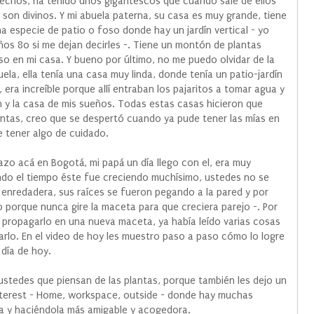
lechos, ha tenido unos gigantescos que cuando sale de ellos
 son divinos. Y mi abuela paterna, su casa es muy grande, tiene
na especie de patio o foso donde hay un jardín vertical - yo
s 80 si me dejan decirles -. Tiene un montón de plantas
o en mi casa. Y bueno por último, no me puedo olvidar de la
uela, ella tenía una casa muy linda, donde tenía un patio-jardín
ra increíble porque allí entraban los pajaritos a tomar agua y
ín y la casa de mis sueños. Todas estas casas hicieron que
lantas, creo que se despertó cuando ya pude tener las mías en
e tener algo de cuidado.
zo acá en Bogotá, mi papá un día llego con el, era muy
ando el tiempo éste fue creciendo muchísimo, ustedes no se
 enredadera, sus raíces se fueron pegando a la pared y por
o porque nunca gire la maceta para que creciera parejo -. Por
o propagarlo en una nueva maceta, ya había leído varias cosas
arlo. En el video de hoy les muestro paso a paso cómo lo logre
 día de hoy.
ustedes que piensan de las plantas, porque también les dejo un
interest - Home, workspace, outside - donde hay muchas
sa y haciéndola más amigable y acogedora.