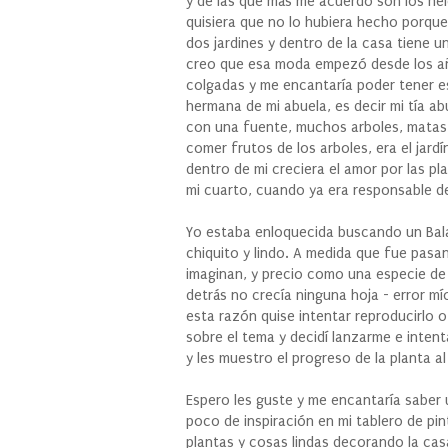
y de las que más me acuerdo son los he
quisiera que no lo hubiera hecho porque
dos jardines y dentro de la casa tiene u
creo que esa moda empezó desde los año
colgadas y me encantaría poder tener es
hermana de mi abuela, es decir mi tía ab
con una fuente, muchos arboles, matas, e
comer frutos de los arboles, era el jard
dentro de mi creciera el amor por las p
mi cuarto, cuando ya era responsable d
Yo estaba enloquecida buscando un Bala
chiquito y lindo. A medida que fue pas
imaginan, y precio como una especie de
detrás no crecía ninguna hoja - error mí
esta razón quise intentar reproducirlo 
sobre el tema y decidí lanzarme e intent
y les muestro el progreso de la planta al
Espero les guste y me encantaría saber 
poco de inspiración en mi tablero de p
plantas y cosas lindas decorando la ca